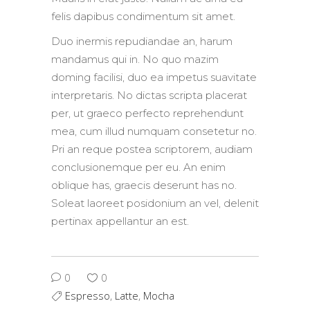
felis dapibus condimentum sit amet.
Duo inermis repudiandae an, harum
mandamus qui in. No quo mazim
doming facilisi, duo ea impetus suavitate
interpretaris. No dictas scripta placerat
per, ut graeco perfecto reprehendunt
mea, cum illud numquam consetetur no.
Pri an reque postea scriptorem, audiam
conclusionemque per eu. An enim
oblique has, graecis deserunt has no.
Soleat laoreet posidonium an vel, delenit
pertinax appellantur an est.
0
0
Espresso
,
Latte
,
Mocha